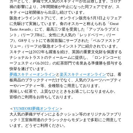
カーとして、夢織で大人気のスキティーが出店致します。コロナ
禍の影響により、2年間開催が中止になった同フェアですが、ス
キティーは初開催から出店し続けています。
阪急オンラインストアにて、オンライン販売を5月3日よりフェア
に先駆けて実施しています。
食のオスカーと称えられる「
Great
Taste Awards
」にて、最高三ツ星を受賞した「アップルラブズミ
ント」
(
リーフ
,TB)
に、女性に大人気の「レッドベリー」
(
リー
フ
)
、
G8
サミットにて各国首脳にサーブされた「ベルファストブ
リュー」
(
リーフ
)
が
阪急オンラインストアに紹介されています。
スキティーは
2022
年も躍進を続け、英国の重要文化財を保護する
ナショナルトラストのティールームに提供し、「ロンドンコーヒ
ーフェスティバル
2022
」の紅茶部門で名誉ある準優勝を授与する
快挙を遂げています。
夢織スキティーオンライン
と
楽天スキティーオンライン
では、看
板商品のブラックティーだけでなく、人気のフルーツハーブティ
ーやハーブティー等、全種類をご用意しております。
美味しい紅茶で、上質なひとときをお過ごしになりませんか。
皆様のご利用をお待ちしております。
＜
YUMEORI
夢織オンライン
＞
大人気の夢織デザインによるクッション等のオリジナルファブリ
ック！王室御用達のクラシックからモダンまで多彩にご用意して
います。どうぞご利用ください。