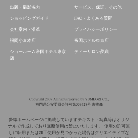
出版・撮影協力
サービス、保証、その他
ショッピングガイド
FAQ・よくある質問
会社案内・沿革
プライバシーポリシー
福岡小倉本店
帝国ホテル東京店
ショールーム帝国ホテル東京
ティーサロン夢織
店
Copyright 2007 All rights reserved by YUMEORI CO.,
福岡県公安委員会許可第339328号 古物商
夢織ホームページに掲載していますテキスト・写真等はオリジ
ナルで作成しており無断使用は禁止いたします。
使用の許可無
しに転用または加工使用が見つかった場合はクリエイティブな