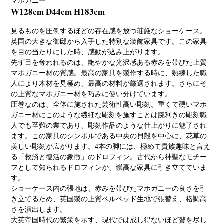
マホガニー
W128cm D44cm H183cm
見るものを圧倒するほどの存在感を放つ荘厳なショーケース。
英国の大きな御邸から入手した特別な装飾家具です。この家具
を目の当たりにした時、感動が込み上がります。
先ず目を奪われるのは、艶やかな光沢感ある赤みを帯びた上質
マホガニー材の質感。最高の家具を製作する時に、熟練した職
人により木材を見極め、最高の材料が厳選されます。さらにそ
の上質なマホガニー材を巧みに使い分けています。
圧巻なのは、全体に施された芸術性高い彫刻。重くて硬いマホ
ガニー材にこのような繊細な彫刻を施すことは腕利きの彫刻職
人でも至難の業であり、彫刻作品のような仕上がりに魅了され
ます。この家具のシンボルである中央の貝殻を中心に、花草の
美しい彫刻が広がります。4本の脚には、極めて貴族趣味と言え
る「救済と復活の象徴」のドロフィン。古代から神聖なモチー
フとして知られるドロフィンが、崇高な家具に引き立てていま
す。
ショーケース内の張地は、赤みを帯びたマホガニーの良さを引
き立てるため、英国製の上質ベルベッド生地で張替え、格調高
さを演出します。
大英帝国時代の繁栄を示す、現代では成し得ないほど贅を尽し