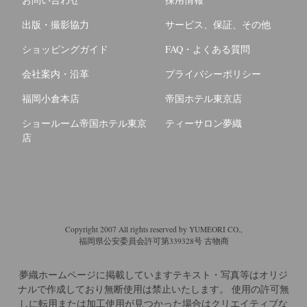
出版・撮影協力
サービス、保証、その他
ショッピングガイド
FAQ・よくある質問
会社案内・沿革
プライバシーポリシー
福岡小倉本店
帝国ホテル東京店
ショールーム帝国ホテル東京
ティーサロン夢織
店
Copyright 2007 All rights reserved by YUMEORI CO.,
福岡県公安委員会許可第339328号 古物商
夢織ホームページに掲載していますテキスト・写真等はオリジ
ナルで作成しており無断使用は禁止いたします。
使用の許可無
しに転用または加工使用が見つかった場合はクリエイティブな