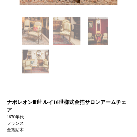
ナポレオンⅢ世 ルイ16世様式金箔サロンアームチェ
ア
1870年代
フランス
金箔貼木