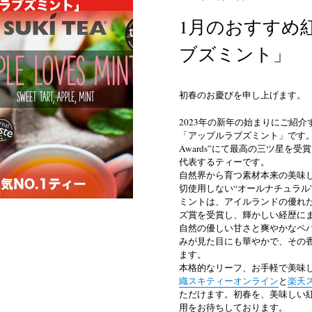
1月のおすすめ紅
ブズミント」
初春のお慶びを申し上げます。
2023年の新年の始まりにご紹介
「アップルラブズミント」です。食の
Awards”にて最高の三ツ星
代表するティーです。
自然界から育つ素材本来の美味
切使用しない“オールナチュラル
ミントは、アイルランドの優れた食品を評
ズ賞を受賞し、輝かしい経歴に
自然の優しい甘さと爽やかなペ
みが見た目にも華やかで、その
ます。
本格的なリーフ、お手軽で美味し
織スキティーオンライン
と
楽天
ただけます。
初春を、美味しい
用をお待ちしております。