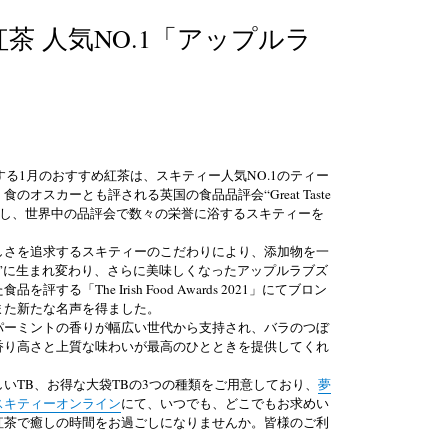
茶 人気NO.1「アップルラ
する1月のおすすめ紅茶は、スキティー人気NO.1のティー
オスカーとも評される英国の食品品評会“Great Taste
を受賞し、世界中の品評会で数々の栄誉に浴するスキティーを
しさを追求するスキティーのこだわりにより、添加物を一
”に生まれ変わり、さらに美味しくなったアップルラブズ
する「The Irish Food Awards 2021」にてブロン
また新たな名声を得ました。
パーミントの香りが幅広い世代から支持され、バラのつぼ
香り高さと上質な味わいが最高のひとときを提供してくれ
いTB、お得な大袋TBの3つの種類をご用意しており、
夢
スキティーオンライン
にて、いつでも、どこでもお求めい
紅茶で癒しの時間をお過ごしになりませんか。
皆様のご利