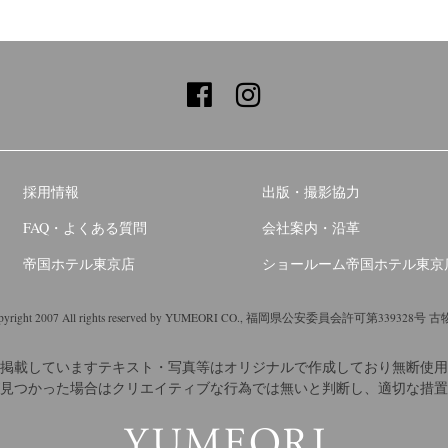
採用情報
出版・撮影協力
FAQ・よくある質問
会社案内・沿革
帝国ホテル東京店
ショールーム帝国ホテル東京
yright 2007 All rights reserved by YUMEORI CO.,
福岡県公安委員会許可第339328号 古
掲載していますテキスト・写真等はオリジナルで作成しており無断使用
見つかった場合はクリエイティブな行為では無いと判断し、適切な措置