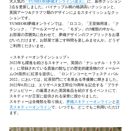
大人気の
「YUMEORI
夢織オンライン(
楽天)
」
に、新作クッション
2
点を更新しました。パイナップル柄の格調高いクッションと、
英国アーツ
&
クラフツ期のデザインによるスタイリッシュなクッ
ションです。
YUMEORI
夢織オンラインでは、「ロココ」「王室御用達」「ク
ラシック」「アールヌーヴォー」「モダン」の
5
種類の中から、
お部屋の雰囲気に合わせて、夢織デザインのファブリックをお選
びいただけます。お部屋で過ごす時間を楽しみませんか。どうぞ
ご利用くださいませ。
＜スキティーオンラインショップ＞
2022
年も躍進を続けるスキティー。英国の「ナショナル・トラス
ト」に登録されている貴族の館などの歴史的建造物のティールー
ム
(26
箇所
)
に紅茶を提供し、「ロンドンコーヒーフェスティバル
2022
」においては、紅茶部門にて名誉ある準優勝に輝きました。
2022
年
6
月には、エリザベス女王即位
70
周年を記念する「プラチ
ナジュビリー」の厳選された英国食品を紹介するイベントにて、
スキティーが王室に提供される栄誉に授かりました。
スキティーは全種類を取り揃え、
夢織スキティーオンライン
と
楽
天スキティーオンライン
で、いつでも、どこでもご利用いただけ
ます。