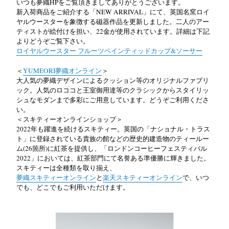
いつも夢織HPをご覧頂きましてありがとうございます。
新入荷商品をご紹介する「NEW ARRIVAL」にて、英国名窯ロイ
ヤルウースターを象徴する磁器作品を更新しました。二人のアー
ティストが絵付けを担い、22金が使用されています。詳細は下記
よりどうぞご覧下さい。
ロイヤルウースター フルーツペインティッドカップ&ソーサー
＜
YUMEORI夢織オンライン
＞
大人気の夢織デザインによるクッション等のオリジナルファブリ
ック。人気のロココと王室御用達等のクラシックからスタイリッ
シュなモダンまで多彩にご用意しています。どうぞご利用くださ
い。
＜スキティーオンラインショップ＞
2022年も躍進を続けるスキティー。英国の「ナショナル・トラス
ト」に登録されている貴族の館などの歴史的建造物のティールー
ム(26箇所)に紅茶を提供し、「ロンドンコーヒーフェスティバル
2022」においては、紅茶部門にて名誉ある準優勝に輝きました。
スキティーは全種類を取り揃え、
夢織スキティーオンライン
と
楽天スキティーオンライン
で、いつ
でも、どこでもご利用いただけます。