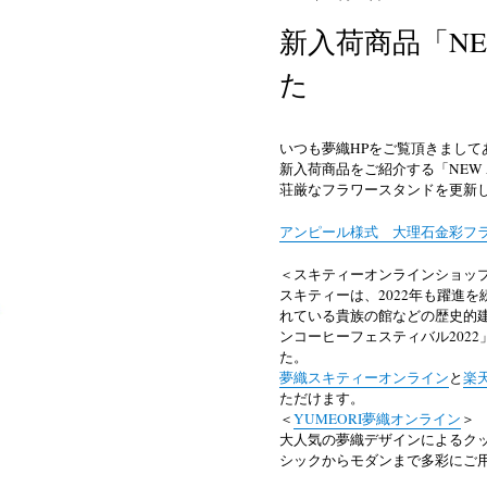
新入荷商品「NE
た
いつも夢織
HP
をご覧頂きまして
新入荷商品をご紹介する「
NEW 
荘厳なフラワースタンドを更新
アンピール様式 大理石金彩フ
＜スキティーオンラインショッ
スキティーは、
2022
年も躍進を
れている貴族の館などの歴史的
ンコーヒーフェスティバル
2022
た。
夢織スキティーオンライン
と
楽
ただけます。
＜
YUMEORI
夢織オンライン
＞
大人気の夢織デザインによるク
シックからモダンまで多彩にご