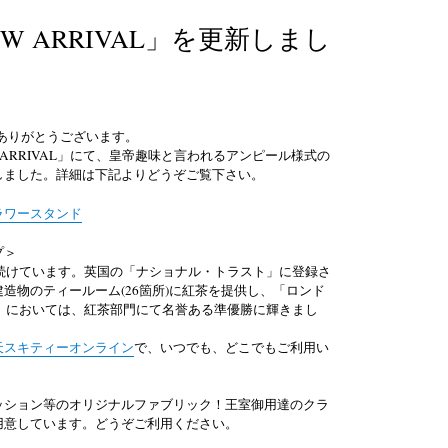
W ARRIVAL」を更新しまし
ありがとうございます。
ARRIVAL
」にて、皇帝趣味と言われるアンピール様式の
しました。詳細は下記よりどうぞご覧下さい。
ラワースタンド
プ＞
続けています。英国の「ナショナル・トラスト」に登録さ
建造物のティールーム
(26
箇所
)
に紅茶を提供し、「ロンド
」においては、紅茶部門にて名誉ある準優勝に輝きまし
天スキティーオンライン
で、いつでも、どこでもご利用い
ッション等のオリジナルファブリック！王室御用達のクラ
用意しています。どうぞご利用ください。