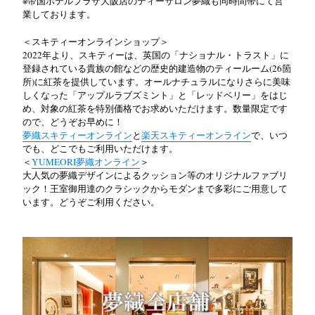
※帝国ホテルプラザ大阪店のティーサロン夢織も同時間帯にて営
業しております。
＜スキティーオンラインショップ＞
2022年より、スキティーは、英国の「ナショナル・トラスト」に
登録されている貴族の館などの歴史的建造物のティールーム(26箇
所)に紅茶を提供しています。オールナチュラルになりさらに美味
しくなった「アップルラブズミント」と「レッドベリー」をはじ
め、対象の紅茶を特別価格でお求めいただけます。数量限定です
ので、どうぞお早めに！
夢織スキティーオンライン
と
楽天スキティーオンライン
で、いつ
でも、どこでもご利用いただけます。
＜
YUMEORI
夢織オンライン
＞
大人気の夢織デザインによるクッション等のオリジナルファブリ
ック！王室御用達のクラシックからモダンまで多彩にご用意して
います。どうぞご利用ください。