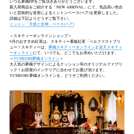
いつも夢織HPをご覧頂きありがとうございます。
新入荷商品をご紹介する「NEW ARRIVAL」にて、気品高い色合
いと芸術的な造形によるミントンベース(ペア)を更新しました。
詳細は下記よりどうぞご覧下さい。
ミントン「天使と女神」ベース(ペア)
＜スキティーオンラインショップ＞
9月のおすすめ紅茶は、スキティー看板紅茶「ベルファストブリ
ュー！スキティーは、
夢織スキティーオンライン
と
楽天スキティ
ーオンライン
にて、いつでも、どこでもお求めいただけます。
＜
YUMEORI夢織オンライン
＞
大人気の夢織デザインによるクッション等のオリジナルファブリ
ック！お部屋のインテリアに合わせてお選び頂けます。
YUMEORI 夢織オンラインを、どうぞご利用ください。