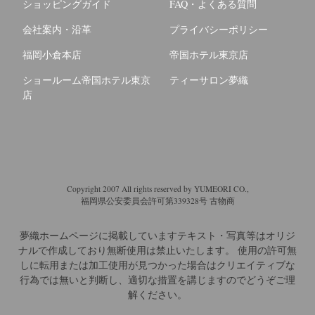
ショッピングガイド
FAQ・よくある質問
会社案内・沿革
プライバシーポリシー
福岡小倉本店
帝国ホテル東京店
ショールーム帝国ホテル東京
ティーサロン夢織
店
Copyright 2007 All rights reserved by YUMEORI CO.,
福岡県公安委員会許可第339328号 古物商
夢織ホームページに掲載していますテキスト・写真等はオリジ
ナルで作成しており無断使用は禁止いたします。
使用の許可無
しに転用または加工使用が見つかった場合はクリエイティブな
行為では無いと判断し、適切な措置を講じますのでどうぞご理
解ください。