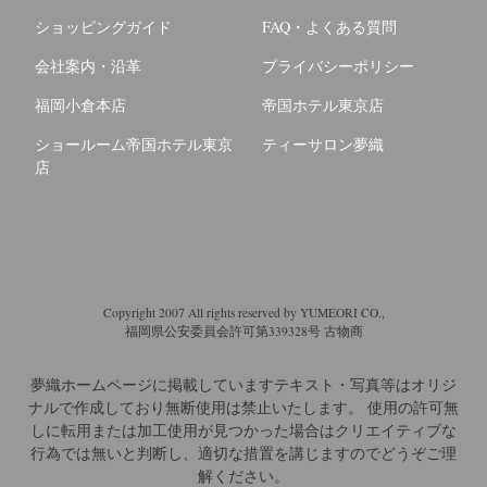
ショッピングガイド
FAQ・よくある質問
会社案内・沿革
プライバシーポリシー
福岡小倉本店
帝国ホテル東京店
ショールーム帝国ホテル東京
ティーサロン夢織
店
Copyright 2007 All rights reserved by YUMEORI CO.,
福岡県公安委員会許可第339328号 古物商
夢織ホームページに掲載していますテキスト・写真等はオリジ
ナルで作成しており無断使用は禁止いたします。
使用の許可無
しに転用または加工使用が見つかった場合はクリエイティブな
行為では無いと判断し、適切な措置を講じますのでどうぞご理
解ください。