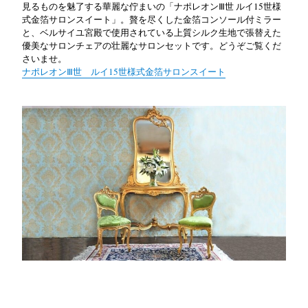
見るものを魅了する華麗な佇まいの「ナポレオンⅢ世 ルイ15世様
式金箔サロンスイート」。贅を尽くした金箔コンソール付ミラー
と、ベルサイユ宮殿で使用されている上質シルク生地で張替えた
優美なサロンチェアの壮麗なサロンセットです。どうぞご覧くだ
さいませ。
ナポレオンⅢ世 ルイ15世様式金箔サロンスイート